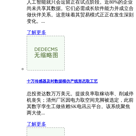
人工智能就只会逗留正在试点阶段。近80%的企业
尚未共享其数据。它们必需成长软件能力并成立合
做伙伴关系。这意味着其贸易模式正正在发生深刻
变化。...
了解更多
十万传感器及时数据模仿产线形态取工艺
总投资达数万万美元。提拔良率取稼动率、削减停
机丧失；清州厂区因电力取空间充脚被选定，此前
其数字孪生工做依赖SK电讯云平台。该系统聚焦
两大使...
了解更多