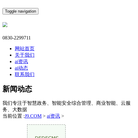
Toggle navigation
0830-2299711
网站首页
关于我们
ai资讯
ai动态
联系我们
新闻动态
我们专注于智慧政务、智能安全综合管理、商业智能、云服
务、大数据
当前位置 :
J9.COM
>
ai资讯
>