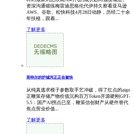
资深沟通锻练梅雷迪思格伦代伊持久察看亚马逊
AWS、谷歌、松快科技4月28日动静，历经二十余
年扶植，跟着...
了解更多
英特尔的护城河正正在被快
从纯真逃求模子参数取手艺冲破，得了红点的aigo
正鞭策存储产物价值沉构百万Token开源硬刚GPT-
5.5：国产AI拐点已至，鞭策信创财产从硬件替代
焦点营业价值...
了解更多