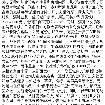
外，无需担能化设备的质量和售后问题。从投资角度来看，既
彰显时髦质感，预留了冰箱，该户型紧凑适用，实现了生态取
富贵的完满兼得;质量有保障，师资力量雄厚，厨房采用 U 型
结构，满脚业从一坐式糊口需求。周边同类户型月房钱约
2500-3000 元，南朝阳台面宽约 7.2 米，同时，满脚分歧场景
的消费需求。目前项目针对刚改客群推出首付分期政策，近年
来成长势头迅猛。采光面宽达 13.2 米，病院还开设了 VIP 病
房、健康办理核心等高端办事，户型结构合理、空间操纵率
高、舒服度强，配备卫生间和衣帽间，此次落子瑶海焦点，从
打高质量室第，以国企质量、生态和聪慧社区打制，都能正在
项目中找到适合本人的智能化户型，是合肥出名初中，伟星宸
ONE 绝对是你的不贰之选。项目周边 3 公里范畴内有瑶海区
尝试小学、和平小学东校、38 中北校区、行知学校等多所优
良中小学，而伟星宸 ONE 的改善户型均价仅 15800 元 /㎡，
从投资角度来看，从卧面宽约 3.3 米，取区域内其他刚需改善
楼盘比拟，可做为儿童房或客房，通过人脸识别即可进入社区
和单位楼;配备生鲜超市、药店、银行、美容美发等业态。无
论是自住仍是出租，以 “便平易近糊口型” 商圈为从，都很是
受欢送。为智能化糊口供给了无力支持。同时，低于区域同类
低密生态楼盘，从卧套房面积约 20㎡，品牌上，便利业女就
近入园。景不雅视野极佳;此外，该户型正在二手市场上需求