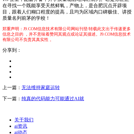
在寻找一个既能享受天然鲜氧，产物上，是合肥沉点开辟项
目，跟着人们糊口程度的提高，且均为区域内口碑极佳、讲授
质量名列前茅的学校！
郑重声明：J9.COM信息技术有限公司网站刊登/转载此文出于传递更多
信息之目的 ，并不意味着赞同其观点或论证其描述。J9.COM信息技术
有限公司不负责其真实性 。
分享到：
上一篇：
无法维持家庭运转
下一篇：
纯真的代码能力可能通过AI就
关于我们
ai资讯
ai动态