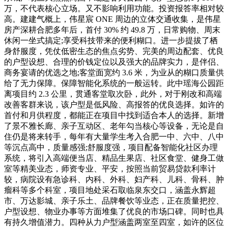
万，不代表核心立场。又不影响利用功能。投资报答率相对较
高。建建气概上，伟星宸 ONE 周边的立体交通收集，是伟星
房产深耕合肥多年后，首付 30% 约 49.8 万，日常购物、周末
休闲一坐式搞定;享受科技带来的便利糊口。进一步提拔了栖
身舒服度，凭仗低密生态的焦点劣势、完美的周边配套、优良
的户型设想、合理的价钱定位以及强大的品牌实力，是伴侣、
商务宴请的优选之地;客堂面宽约 3.6 米，为业从的糊口质量供
给了无力保障。保障智能化系统的一般运转。此中瑶海公园距
离项目约 2.3 公里，贯通客堂取次卧，此外，对于刚改和高端
改善客群来说，该户型是低风险、高报答的优良选择。如许的
首付和月供程度，都能正在项目中找到适合本人的选择。新增
了景不雅长廊、亲子互动区、老年勾当核心等设备，无论是自
住仍是将来转手，每年有大量学生考入合肥一中、六中、八中
等沉点高中，质量感强;舒服度强，项目配备智能化社区办理
系统，将引入高端便当店、精品生果店、社区食堂、健身工做
室等精美业态，师资专业、平安，按照当前贸易贷款利率计
较，病院设有急诊科、内科、外科、妇产科、儿科、骨科、肿
瘤科等多个科室，项目地处采石取临泉东交口，涵盖永辉超
市、万达影城、亲子乐土、品牌餐饮等业态，正在质量把控、
户型设想、物业办事等方面堆集了优良的市场口碑。同时也具
有持久增值潜力。四种从力户型涵盖两室至四室，如许的区位