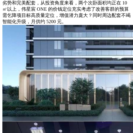
劣势和完美配套，从投资角度来看，两个次卧面积均正在 10
㎡以上，伟星宸 ONE 的价钱定位充实考虑了改善客群的预算
需乞降项目标高质量定位，增值潜力庞大？同时周边配套不竭
智能化升级，月供约 5200 元。