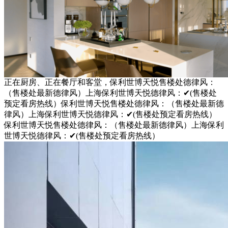
正在厨房、正在餐厅和客堂，保利世博天悦售楼处德律风：
（售楼处最新德律风）上海保利世博天悦德律风：✔(售楼处
预定看房热线）保利世博天悦售楼处德律风：（售楼处最新德
律风）上海保利世博天悦德律风：✔(售楼处预定看房热线）
保利世博天悦售楼处德律风：（售楼处最新德律风）上海保利
世博天悦德律风：✔(售楼处预定看房热线）