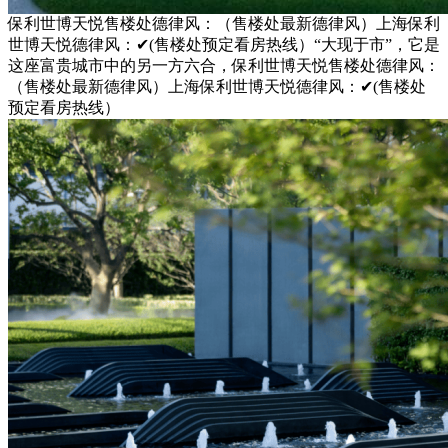
保利世博天悦售楼处德律风：（售楼处最新德律风）上海保利
世博天悦德律风：✔(售楼处预定看房热线）“大现于市”，它是
这座富贵城市中的另一方六合，保利世博天悦售楼处德律风：
（售楼处最新德律风）上海保利世博天悦德律风：✔(售楼处
预定看房热线）