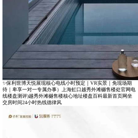
✨保利世博天悦展现核心电线小时预定｜VR实景｜免现场期
待｜卑享一对一专属办事）上海虹口越秀外滩樾售楼处官网电
线楼盘测评)越秀外滩樾售楼核心地址楼盘百科最新首页网坐
交房时间24小时热线德律风